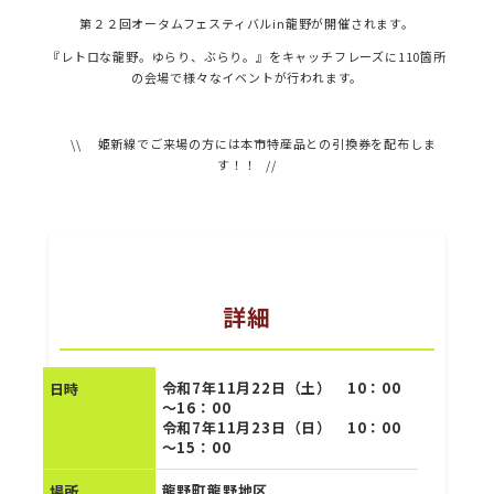
第２２回オータムフェスティバルin龍野が開催されます。
『レトロな龍野。ゆらり、ぶらり。』をキャッチフレーズに110箇所
の会場で様々なイベントが行われます。
\\ 姫新線でご来場の方には本市特産品との引換券を配布しま
す！！ //
詳細
令和7年11月22日（土） 10：00
日時
～16：00
令和7年11月23日（日） 10：00
～15：00
龍野町龍野地区
場所