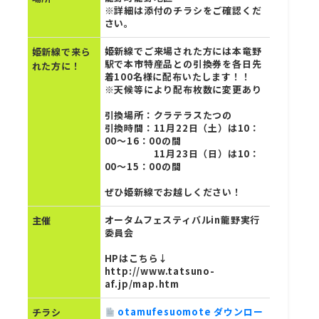
※詳細は添付のチラシをご確認くだ
さい。
姫新線でご来場された方には本竜野
姫新線で来ら
駅で本市特産品との引換券を各日先
れた方に！
着100名様に配布いたします！！
※天候等により配布枚数に変更あり
引換場所：クラテラスたつの
引換時間：11月22日（土）は10：
00～16：00の間
11月23日（日）は10：
00～15：00の間
ぜひ姫新線でお越しください！
オータムフェスティバルin龍野実行
主催
委員会
HPはこちら↓
http://www.tatsuno-
af.jp/map.htm
otamufesuomote ダウンロー
チラシ