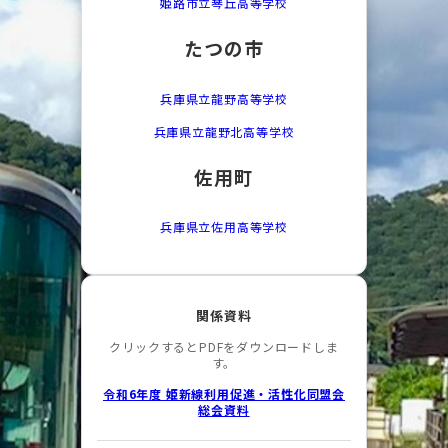
姫路市立琴丘高等学校
たつの市
兵庫県立龍野高等学校
兵庫県立龍野北高等学校
佐用町
兵庫県立佐用高等学校
関係資料
クリックするとPDFをダウンロードしま
す。
令和6年度 姫新線利用促進・活性化同盟会
総会資料