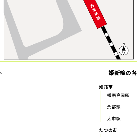
ト
姫新線の
姫路市
播磨高岡駅
余部駅
太市駅
たつの市