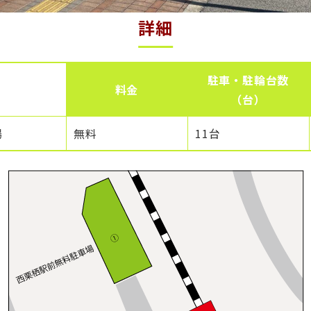
詳細
駐車・駐輪台数
料金
（台）
場
無料
11台