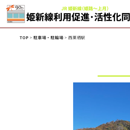
姫新線利用促進活性化
TOP
>
駐車場・駐輪場
>
西栗栖駅