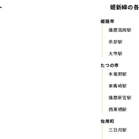
ト
姫新線の
姫路市
播磨高岡駅
余部駅
太市駅
たつの市
本竜野駅
東觜崎駅
播磨新宮駅
西栗栖駅
佐用町
三日月駅