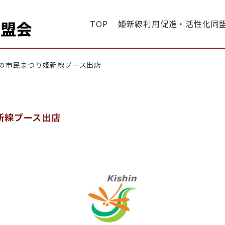
TOP
姫新線利用促進・活性化同
・同盟会
の市民まつり姫新線ブース出店
新線ブース出店