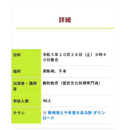
詳細
令和５年１０月２８日（土）９時４
日時
０分集合
東觜崎、千本
場所
義則敏彦（歴史文化財課専門員）
出演者・講師
等
46人
参加人数
觜崎宿と千本宿を巡る旅 ダウン
チラシ
ロード