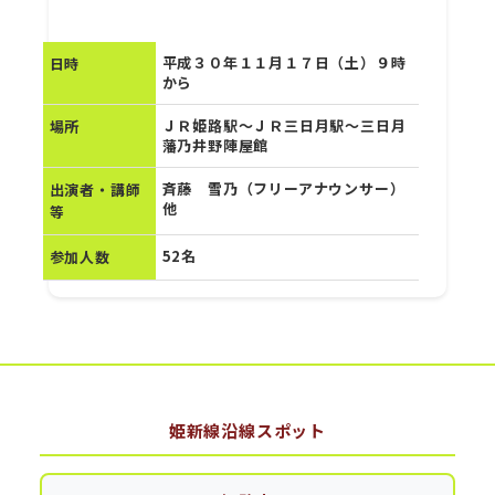
平成３０年１１月１７日（土）９時
日時
から
ＪＲ姫路駅～ＪＲ三日月駅～三日月
場所
藩乃井野陣屋館
斉藤 雪乃（フリーアナウンサー）
出演者・講師
他
等
52名
参加人数
姫新線沿線スポット