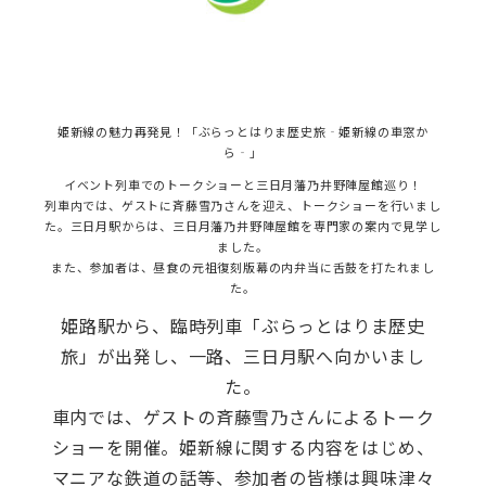
姫新線の魅力再発見！「ぶらっとはりま歴史旅‐姫新線の車窓か
ら‐」
イベント列車でのトークショーと三日月藩乃井野陣屋館巡り！
列車内では、ゲストに斉藤雪乃さんを迎え、トークショーを行いまし
た。三日月駅からは、三日月藩乃井野陣屋館を専門家の案内で見学し
ました。
また、参加者は、昼食の元祖復刻版幕の内弁当に舌鼓を打たれまし
た。
姫路駅から、臨時列車「ぶらっとはりま歴史
旅」が出発し、一路、三日月駅へ向かいまし
た。
車内では、ゲストの斉藤雪乃さんによるトーク
ショーを開催。姫新線に関する内容をはじめ、
マニアな鉄道の話等、参加者の皆様は興味津々