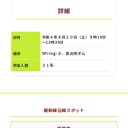
詳細
令和４年８月２０日（土）９時10分
日時
～13時30分
SPring-８、金出地ダム
場所
２１名
参加人数
姫新線沿線スポット