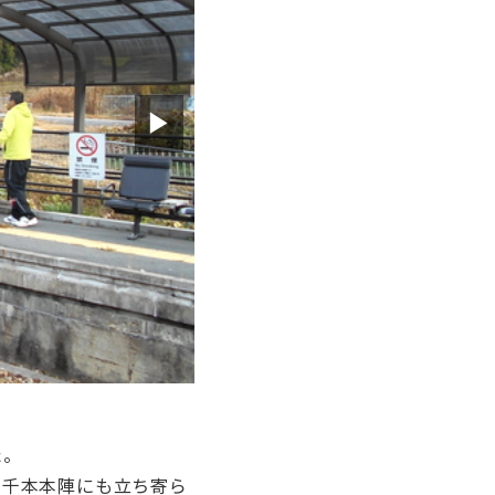
▶
た。
る千本本陣にも立ち寄ら