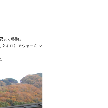
駅まで移動。
約２キロ）でウォーキン
た。