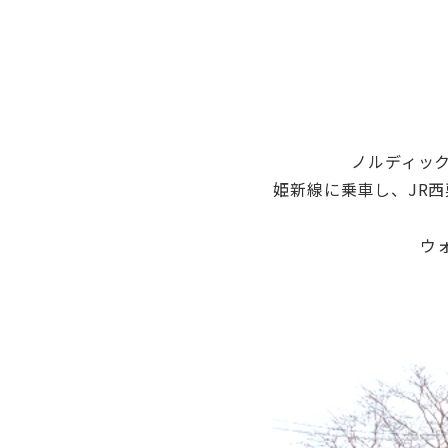
ノルディッ
姫新線に乗車し、JR
ウ