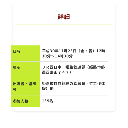
詳細
平成30年11月23日（金・祝）12時
日時
30分～14時30分
ＪＲ西日本 姫路鉄道部（姫路市飾
場所
西西富山７４７）
姫路市自然観察の森職員（竹工作体
出演者・講師
験）他
等
139名
参加人数