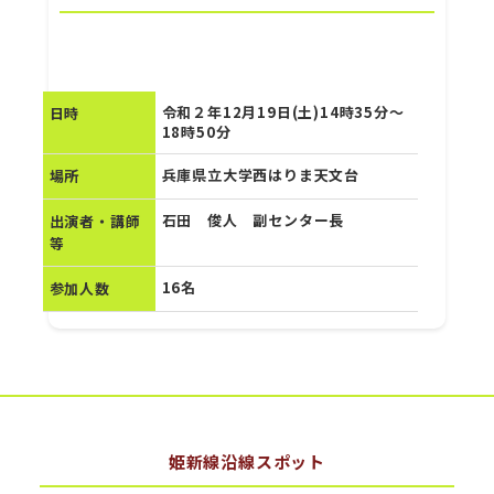
令和２年12月19日(土)14時35分～
日時
18時50分
兵庫県立大学西はりま天文台
場所
石田 俊人 副センター長
出演者・講師
等
16名
参加人数
姫新線沿線スポット