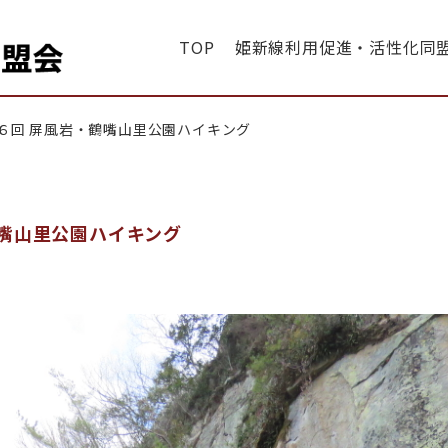
TOP
姫新線利用促進・活性化同
・同盟会
６回 屏風岩・鶴嘴山里公園ハイキング
嘴山里公園ハイキング