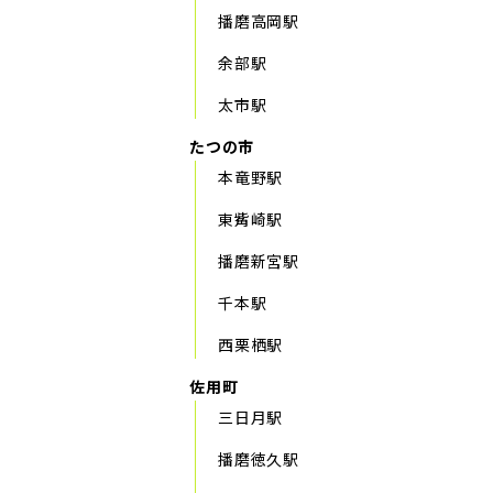
播磨高岡駅
余部駅
太市駅
たつの市
本竜野駅
東觜崎駅
播磨新宮駅
千本駅
西栗栖駅
佐用町
三日月駅
播磨徳久駅