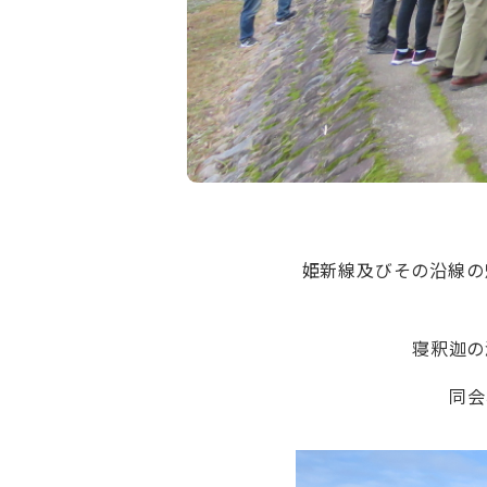
姫新線及びその沿線の
寝釈迦の
同会