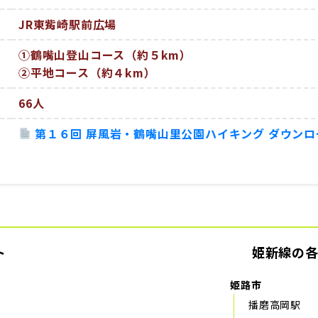
JR東觜崎駅前広場
①鶴嘴山登山コース（約５km）
②平地コース（約４km）
66人
第１６回 屏風岩・鶴嘴山里公園ハイキング ダウンロ
ト
姫新線の
姫路市
播磨高岡駅