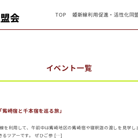
TOP
姫新線利用促進・活性化同
・同盟会
イベント一覧
「觜崎宿と千本宿を巡る旅」
新線を利用して、午前中は觜崎地区の觜崎宿や寝釈迦の渡しを見学し
ツアーです。 ぜひご参 […]