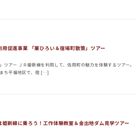
利用促進事業 「栗ひろい＆宿場町散策」ツアー
」ツアー ＪＲ姫新線を利用して、佐用町の魅力を体験するツアー。 
ち平福地区で、宿 […]
は姫新線に乗ろう！工作体験教室＆金出地ダム見学ツアー