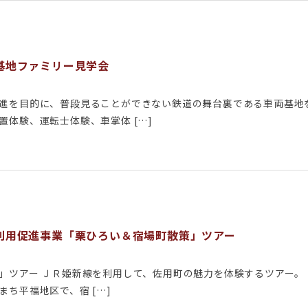
基地ファミリー見学会
促進を目的に、普段見ることができない鉄道の舞台裏である車両基地
置体験、運転士体験、車掌体 […]
利用促進事業「栗ひろい＆宿場町散策」ツアー
」ツアー ＪＲ姫新線を利用して、佐用町の魅力を体験するツアー。 
ち平福地区で、宿 […]