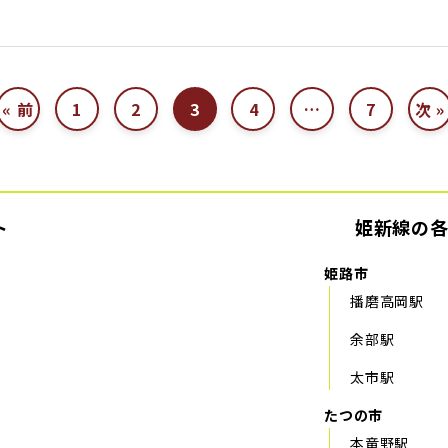
« 前
1
2
3
4
…
7
次 »
投
稿
の
ト
姫新線の
ペ
姫路市
ー
播磨高岡駅
ジ
余部駅
太市駅
送
たつの市
り
本竜野駅