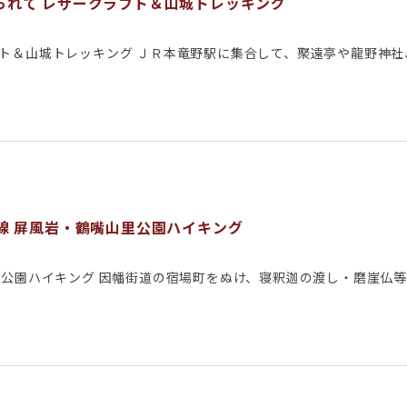
られて レザークラフト＆山城トレッキング
フト＆山城トレッキング ＪＲ本竜野駅に集合して、聚遠亭や龍野神
。
線 屏風岩・鶴嘴山里公園ハイキング
里公園ハイキング 因幡街道の宿場町をぬけ、寝釈迦の渡し・磨崖仏