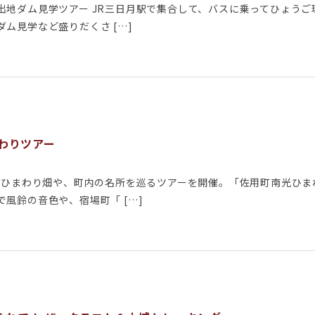
地ダム見学ツアー JR三日月駅で集合して、バスに乗ってひょうご
ム見学など盛りだくさ […]
わりツアー
スでひまわり畑や、町内の名所を巡るツアーを開催。「佐用町南光ひ
風鈴の音色や、宿場町「 […]