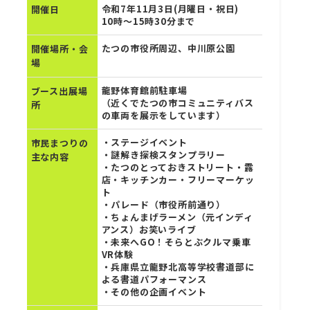
令和7年11月3日(月曜日・祝日)
開催日
10時～15時30分まで
たつの市役所周辺、中川原公園
開催場所・会
場
龍野体育館前駐車場
ブース出展場
（近くでたつの市コミュニティバス
所
の車両を展示をしています）
・ステージイベント
市民まつりの
・謎解き探検スタンプラリー
主な内容
・たつのとっておきストリート・露
店・キッチンカー・フリーマーケッ
ト
・パレード（市役所前通り）
・ちょんまげラーメン（元インディ
アンス）お笑いライブ
・未来へGO！そらとぶクルマ乗車
VR体験
・兵庫県立龍野北高等学校書道部に
よる書道パフォーマンス
・その他の企画イベント