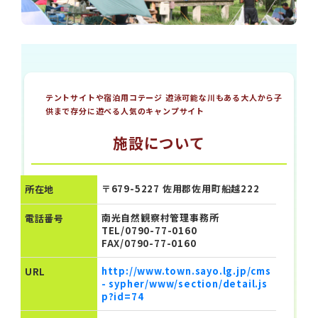
テントサイトや宿泊用コテージ 遊泳可能な川もある大人から子
供まで存分に遊べる人気のキャンプサイト
施設について
〒679-5227 佐用郡佐用町船越222
所在地
南光自然観察村管理事務所
電話番号
TEL/0790-77-0160
FAX/0790-77-0160
http://www.town.sayo.lg.jp/cms
URL
- sypher/www/section/detail.js
p?id=74