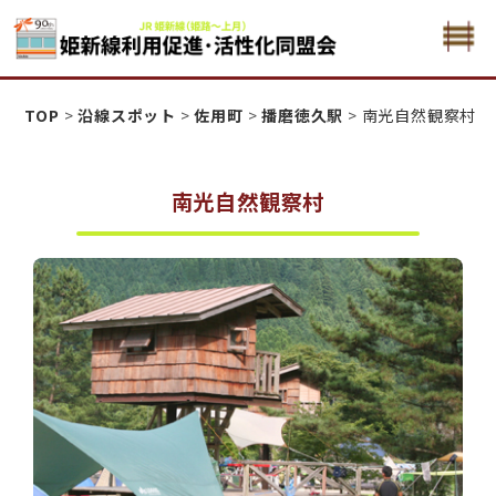
姫新線利用促進活性化・同盟会
TOP
>
沿線スポット
>
佐用町
>
播磨徳久駅
>
南光自然観察村
南光自然観察村