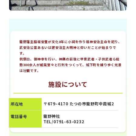
龍野藩主脇坂安董が文化8年に小祠を作り祖神安治主命を祀り、
武安治公霊あるいは建安治主大明神と仰いだことが始まりで
す。
例祭日、御神幸を行い、神輿の前後に甲冑武者・子供武者ら総
勢300余人が威風堂々と行列をつくって、城下町を練り歩く光景
は壮観です。
施設について
〒679-4170 たつの市龍野町中霞城2
所在地
龍野神社
電話番号
TEL/0791-63-0232