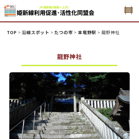
姫新線利用促進活性化・同盟会
TOP
>
沿線スポット
>
たつの市
>
本竜野駅
>
龍野神社
龍野神社